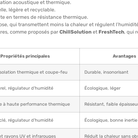
olation acoustique et thermique.
le, légère et recyclable.
e en termes de résistance thermique.
se, qui transmettent moins la chaleur et régulent l’humidité
vitres, comme proposés par
ChillSolution
et
FreshTech
, qui
Propriétés principales
Avantages
isolation thermique et coupe-feu
Durable, insonorisant
rel, régulateur d’humidité
Écologique, léger
ide à haute performance thermique
Résistant, faible épaisseu
clé, régulateur d’humidité
Écologique, bonne inerti
nt rayons UV et infrarouges
Réduit la chaleur sans ob