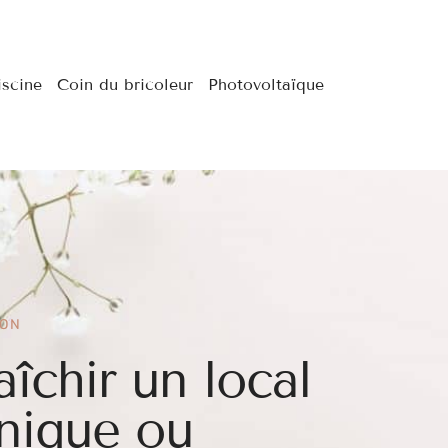
iscine
Coin du bricoleur
Photovoltaïque
ION
aîchir un local
nique ou