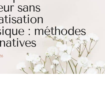
eur sans
atisation
sique : méthodes
rnatives
026