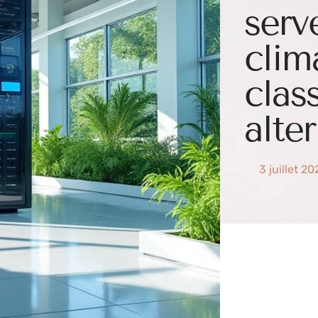
serv
clim
clas
alte
3 juillet 2