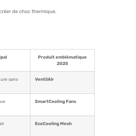
 créer de choc thermique.
ipal
Produit emblématique
2025
ture sans
VentilAir
que
SmartCooling Fans
ir
EcoCooling Mesh