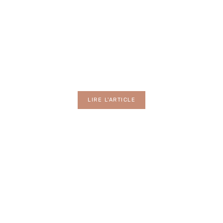
Jardin
LIRE L'ARTICLE
Piscine