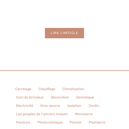
Photovoltaïque
LIRE L'ARTICLE
Carrelage
Chauffage
Climatisation
Coin du bricoleur
Décoration
Domotique
Electricité
Gros oeuvre
Isolation
Jardin
Les peoples de l’univers maison
Menuiserie
Peinture
Photovoltaïque
Piscine
Plomberie