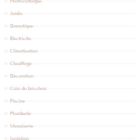
Photovoltaïque
Jardin
Domotique
Electricite
Climatisation
Chauffage
Décoration
Coin du bricoleur
Piscine
Plomberie
Menuiserie
Isolation