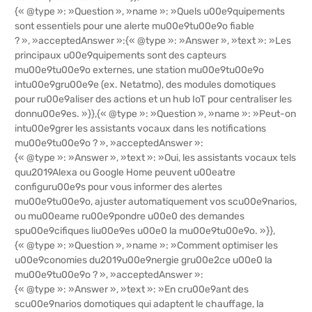
{« @type »: »Question », »name »: »Quels u00e9quipements
sont essentiels pour une alerte mu00e9tu00e9o fiable
? », »acceptedAnswer »:{« @type »: »Answer », »text »: »Les
principaux u00e9quipements sont des capteurs
mu00e9tu00e9o externes, une station mu00e9tu00e9o
intu00e9gru00e9e (ex. Netatmo), des modules domotiques
pour ru00e9aliser des actions et un hub IoT pour centraliser les
donnu00e9es. »}},{« @type »: »Question », »name »: »Peut-on
intu00e9grer les assistants vocaux dans les notifications
mu00e9tu00e9o ? », »acceptedAnswer »:
{« @type »: »Answer », »text »: »Oui, les assistants vocaux tels
quu2019Alexa ou Google Home peuvent u00eatre
configuru00e9s pour vous informer des alertes
mu00e9tu00e9o, ajuster automatiquement vos scu00e9narios,
ou mu00eame ru00e9pondre u00e0 des demandes
spu00e9cifiques liu00e9es u00e0 la mu00e9tu00e9o. »}},
{« @type »: »Question », »name »: »Comment optimiser les
u00e9conomies du2019u00e9nergie gru00e2ce u00e0 la
mu00e9tu00e9o ? », »acceptedAnswer »:
{« @type »: »Answer », »text »: »En cru00e9ant des
scu00e9narios domotiques qui adaptent le chauffage, la