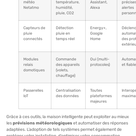
météo
température,
Assistant,
précises
Netatmo
humidité,
Alexa
alertes
pluie, CO2
personn
Capteurs de
Détection
Energy+,
Déclen
pluie
pluie en
Google
automa
connectés
temps réel
Home
des pro
extérie
Modules
Commande
Oui (multi-
Automat
relais
des appareils
protocoles)
et fiable
domotiques
(volets,
chauffage)
Passerelles
Centralisation
Toutes
Interopé
IoT
des données
plateformes
maxima
majeures
Grâce à ces outils, la maison intelligente peut exploiter au mieux
les
prévisions météorologiques
et automatiser des réponses
adaptées. L’adoption de tels systèmes permet également de
protéger votre installation, d’optimiser votre consommation