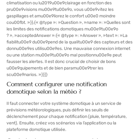
climatisation ou lu2019u00e9clairage en fonction des
pru00e9visions mu00e9tu00e9o, vous u00e9vitez les
gaspillages et amu00e9liorez le confort u00e0 moindre
cou00fbt. »}},{« @type »: »Question », »name »: »Quelles sont
les limites des notifications domotiques mu00e9tu00e9o
? », »acceptedAnswer »:{« @type »: »Answer », »text »: »La
fiabilitu00e9 du00e9pend de la qualitu00e9 des capteurs et des
donnu00e9es utilisu00e9es. Une mauvaise connexion internet
ou une station mu00e9tu00e9o mal positionnu00e9e peut
fausser les alertes. Il est donc crucial de choisir de bons
u00e9quipements et de bien paramu00e9trer les
scu00e9narios. »}}]}
Comment configurer une notification
domotique selon la météo ?
Il faut connecter votre système domotique à un service de
prévisions météorologiques, puis définir les seuils de
déclenchement pour chaque notification (pluie, température,
vent). Ensuite, créez vos scénarios via l’application ou la
plateforme domotique utilisée.