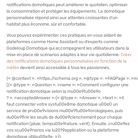
notifications domotiques peut améliorer le quotidien, optimiser
la consommation et protéger les équipements. La domotique
personnalisée répond ainsi aux attentes croissantes d’un
habitat plus économe, sûr et confortable.
Vous pouvez expérimenter ces pratiques en vous aidant de
plateformes comme Home Assistant ou d’experts comme
Godeloup Domotique qui accompagnent les utilisateurs dans la
mise en place de scénarios adaptés à leur vie quotidienne.
Créer
des notifications domotiques personnalisées en fonction de la
météo
devient ainsi accessible à tous les passionnés.
{« @context »: »https://schema.org », »@type »: »FAQPage », »ma
[{« @type »: »Question », »name »: »Comment configurer une
notification domotique selon la mu00e9tu00e9o
? », »acceptedAnswer »:{« @type »: »Answer », »text »: »Il
faut connecter votre systu00e8me domotique u00e0 un
service de pru00e9visions mu00e9tu00e9orologiques, puis
du00e9finir les seuils de du00e9clenchement pour chaque
notification (pluie, tempu00e9rature, vent). Ensuite, cru00e9ez
vos scu00e9narios via lu2019application ou la plateforme
domotique utilisu00e9e. »}},