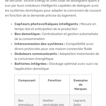
de sécurité. Victron Energy et SMA Solar se distinguent quant à
eux par leurs onduleurs intelligents capables de dialoguer avec
les systèmes domotiques pour adapter la conversion de courant
en fonction de la demande précise du logement.
Capteurs photovoltaïques intelligents :
Mesure en
temps réel et anticipation de la production
Box domotique :
Centralisation et gestion automatisée
de la consommation
Interconnexion des systèmes :
Compatibilité avec
divers protocoles pour une maison connectée fluide
Onduleurs communicants :
Adaptation instantanée de
la conversion énergétique
Batteries intégrées :
Stockage optimisé avec suivi via
l’application domotique
Composant
Fonction
Exemples
de
Marques
Box
Gestion
Legrand,
domotique
centralisée des
Delta