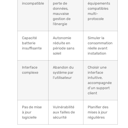
incompatible
perte de
équipements
données,
compatibles
mauvaise
multi-
gestion de
protocole
l’énergie
Capacité
Autonomie
Simuler la
batterie
réduite en
consommation
insuffisante
période sans
réelle avant
soleil
installation
Interface
Abandon du
Choisir une
complexe
système par
interface
l’utilisateur
intuitive,
accompagnée
d’un support
client
Pas de mise
Vulnérabilité
Planifier des
à jour
aux failles de
mises à jour
logicielle
sécurité
régulières