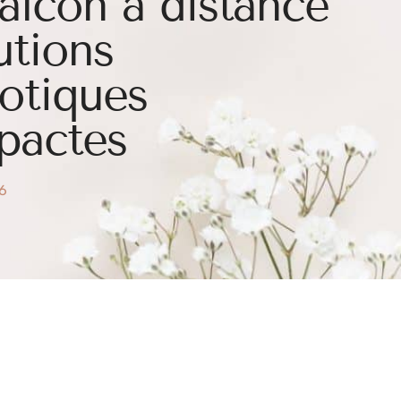
alcon à distance
lutions
otiques
pactes
26