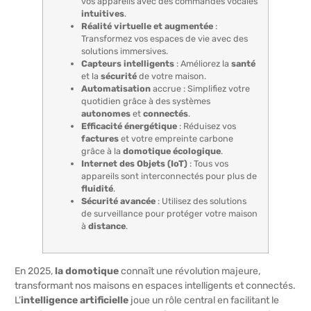
vos appareils avec des commandes vocales
intuitives
.
Réalité virtuelle et augmentée
:
Transformez vos espaces de vie avec des
solutions immersives.
Capteurs intelligents
: Améliorez la
santé
et la
sécurité
de votre maison.
Automatisation
accrue : Simplifiez votre
quotidien grâce à des systèmes
autonomes
et
connectés
.
Efficacité énergétique
: Réduisez vos
factures
et votre empreinte carbone
grâce à la
domotique écologique
.
Internet des Objets (IoT)
: Tous vos
appareils sont interconnectés pour plus de
fluidité
.
Sécurité avancée
: Utilisez des solutions
de surveillance pour protéger votre maison
à
distance
.
En 2025,
la domotique
connaît une révolution majeure,
transformant nos maisons en espaces intelligents et connectés.
L’
intelligence artificielle
joue un rôle central en facilitant le