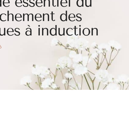
e essentiel du
chement des
ues à induction
6