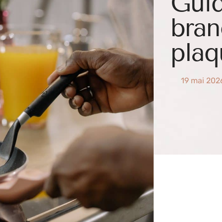
Guid
bran
plaq
19 mai 202