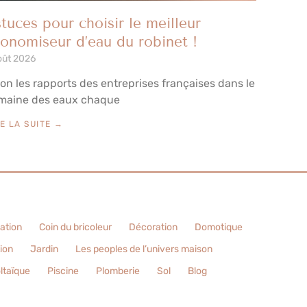
tuces pour choisir le meilleur
onomiseur d’eau du robinet !
oût 2026
on les rapports des entreprises françaises dans le
maine des eaux chaque
RE LA SUITE →
sation
Coin du bricoleur
Décoration
Domotique
tion
Jardin
Les peoples de l’univers maison
ltaïque
Piscine
Plomberie
Sol
Blog