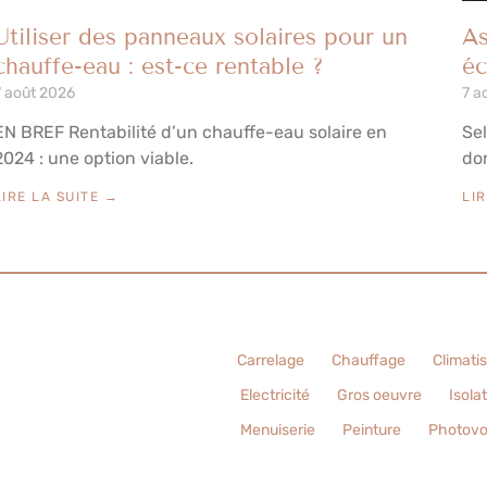
Utiliser des panneaux solaires pour un
As
chauffe-eau : est-ce rentable ?
éc
7 août 2026
7 a
EN BREF Rentabilité d’un chauffe-eau solaire en
Sel
2024 : une option viable.
do
LIRE LA SUITE →
LI
Carrelage
Chauffage
Climati
Electricité
Gros oeuvre
Isola
Menuiserie
Peinture
Photovo