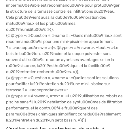
impermu00e9able est recommandu00e9e pour protu00e9ger
la structure de la terrasse contre les infiltrations du2019eau.
Cela pru00e9vient aussi la du00e9tu00e9rioration des
matu00e9riaux et les problu00e8mes
du2019humiditu00e9. »}},
{« @type »: »Question », »name »: »Quels matu00e9riaux sont
recommandu00e9s pour une mini-piscine en appartement
? », »acceptedAnswer »:{« @type »: »Answer », »text »: »Le
bois, le bu00e9ton, lu2019acier et la coque polyester sont
souvent utilisu00e9s, chacun ayant ses avantages selon la
ru00e9sistance, lu2019esthu00e9tique et la facilitu00e9
du2019entretien recherchu00e9es. »}},
{« @type »: »Question », »name »: »Quelles sont les solutions
pour faciliter lu2019entretien du2019une mini-piscine sur
terrasse ? », »acceptedAnswer »:
{« @type »: »Answer », »text »: »Lu2019utilisation de robots de
piscine sans fil, lu2019installation de systu00e8mes de filtration
performants, et le contru00f4le fru00e9quent des
paramu00e8tres chimiques simplifient considu00e9rablement
lu2019entretien du2019un petit bassin. »}}]}