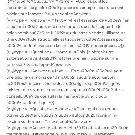
[{« @type »: »Question », »name »: »Quelles sont les
contraintes de poids u00e0 prendre en compte pour une mini-
piscine sur terrasse ? », »acceptedAnswer »:
{« @type »: »Answer », »text »: »Il est essentiel de vu00e9rifier
la capacitu00e9 portante de la terrasse, qui doit supporter le
poids combinu00e9 de lu2019eau, du bassin et des utilisateurs.
Une u00e9tude structurelle est souvent nu00e9cessaire pour
u00e9viter tout risque de fissure ou du2019effondrement. »}},
{« @type »: »Question », »name »: »Dois-je obtenir une
autorisation avant du2019installer une mini-piscine sur ma
terrasse ? », »acceptedAnswer »:
{« @type »: »Answer », »text »: »En gu00e9nu00e9ral, pour
une piscine de moins de 10 mu00b2, aucune autorisation
nu2019est requise, sauf si des ru00e8gles spu00e9cifiques
existent dans votre commune ou copropriu00e9tu00e9. Il est
conseillu00e9 de consulter la mairie et le syndic pour
u00e9viter tout litige. »}},
{« @type »: »Question », »name »: »Comment assurer une
bonne u00e9tanchu00e9itu00e9 autour du2019une mini-
piscine sur terrasse ? », »acceptedAnswer »:
{« @type »: »Answer », »text »: »Lu2019installation du2019une
membrane u00e9tanche ou du2019un revu00eatement