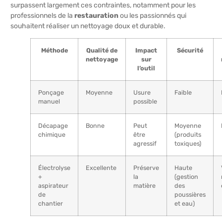
surpassent largement ces contraintes, notamment pour les
professionnels de la
restauration
ou les passionnés qui
souhaitent réaliser un nettoyage doux et durable.
Méthode
Qualité de
Impact
Sécurité
nettoyage
sur
l’outil
Ponçage
Moyenne
Usure
Faible
manuel
possible
Décapage
Bonne
Peut
Moyenne
chimique
être
(produits
agressif
toxiques)
Électrolyse
Excellente
Préserve
Haute
+
la
(gestion
aspirateur
matière
des
de
poussières
chantier
et eau)