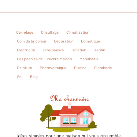
Carrelage
Chauffage
Climatisation
Coin du bricoleur
Décoration
Domotique
Electricité
Gros oeuvre
Isolation
Jardin
Les peoples de l’univers maison
Menuiserie
Peinture
Photovoltaïque
Piscine
Plomberie
Sol
Blog
Idées simples pour une maison qui vous ressemble