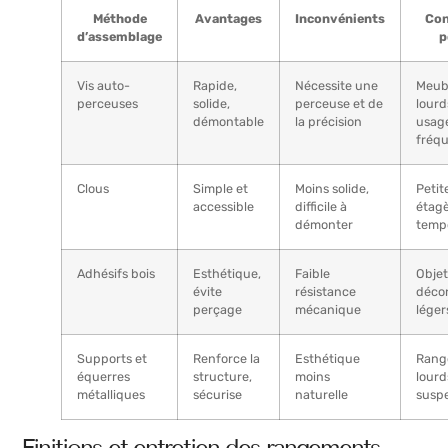
Méthode
Avantages
Inconvénients
Con
d’assemblage
p
Vis auto-
Rapide,
Nécessite une
Meub
perceuses
solide,
perceuse et de
lourd
démontable
la précision
usag
fréq
Clous
Simple et
Moins solide,
Petit
accessible
difficile à
étag
démonter
temp
Adhésifs bois
Esthétique,
Faible
Objet
évite
résistance
décor
perçage
mécanique
léger
Supports et
Renforce la
Esthétique
Rang
équerres
structure,
moins
lourd
métalliques
sécurise
naturelle
susp
Finitions et entretien des rangements