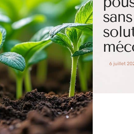
pous
sans
solu
méc
6 juillet 2