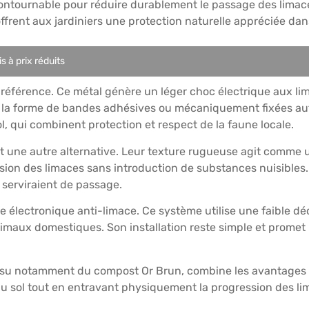
contournable pour réduire durablement le passage des limac
s offrent aux jardiniers une protection naturelle appréciée da
s à prix réduits
 référence. Ce métal génère un léger choc électrique aux lima
s la forme de bandes adhésives ou mécaniquement fixées aut
, qui combinent protection et respect de la faune locale.
sont une autre alternative. Leur texture rugueuse agit comme
ssion des limaces sans introduction de substances nuisibles. 
 serviraient de passage.
e électronique anti-limace. Ce système utilise une faible dé
imaux domestiques. Son installation reste simple et promet
é, issu notamment du compost Or Brun, combine les avantages 
 du sol tout en entravant physiquement la progression des li