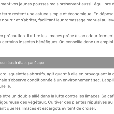
ent vos jeunes pousses mais préservent aussi l’équilibre du 
 terre restent une astuce simple et économique. En déposan
e nourrir et s’abriter, facilitant leur ramassage manuel au le
avec précaution. Il attire les limaces grâce à son odeur fer
u certains insectes bénéfiques. On conseille donc un emploi r
pour réussir étape par étape
cro-squelettes abrasifs, agit quant à elle en provoquant la
male s’observe conditionnée à un environnement sec. L’appl
relle.
e être un double allié dans la lutte contre les limaces. Sa ca
vigoureuse des végétaux. Cultiver des plantes répulsives au 
t que les limaces et escargots évitent de croiser.