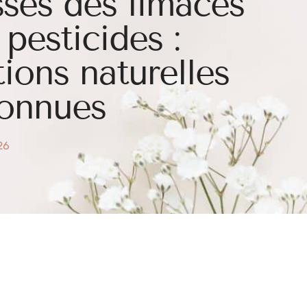
ses des limaces
 pesticides :
tions naturelles
onnues
026