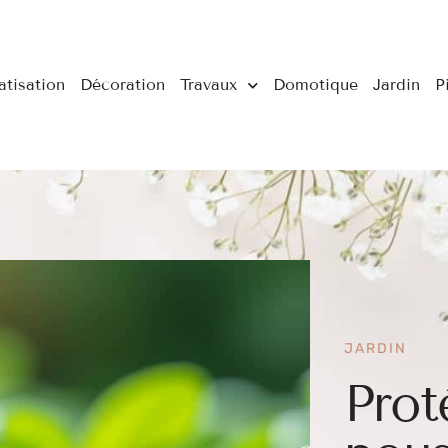
atisation
Décoration
Travaux
Domotique
Jardin
P
JARDIN
Prot