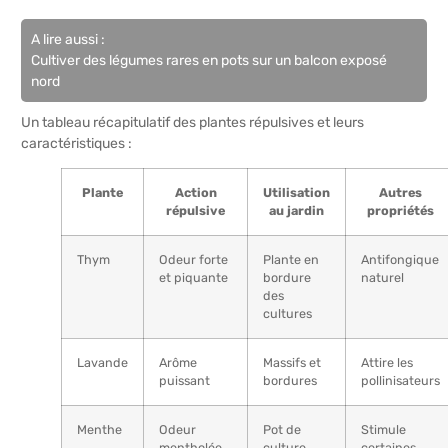
A lire aussi :
Cultiver des légumes rares en pots sur un balcon exposé
nord
Un tableau récapitulatif des plantes répulsives et leurs
caractéristiques :
Plante
Action
Utilisation
Autres
répulsive
au jardin
propriétés
Thym
Odeur forte
Plante en
Antifongique
et piquante
bordure
naturel
des
cultures
Lavande
Arôme
Massifs et
Attire les
puissant
bordures
pollinisateurs
Menthe
Odeur
Pot de
Stimule
mentholée
culture
certaines