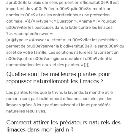
apru00e8s la pluie car elles perdent en efficacitu00e9. Il est
important de vu00e9rifier ru00e9guliu00e8rement leur
continuitu00e9 et de les entretenir pour une protection
optimale. »}},{« @type »: »Question », »name »: »Pourquoi
u00e9viter les pesticides dans la lutte contre les limaces
? », »acceptedAnswer »:
{« @type »: »Answer », »text »: »u00c9viter les pesticides
permet de pru00e9server la biodiversitu00e9, la santu00e9 du
sol et de votre famille. Les solutions naturelles favorisent un
u00e9quilibre u00e9cologique durable et u00e9vitent la
contamination des eaux et des plantes. »}}]}
Quelles sont les meilleures plantes pour
repousser naturellement les limaces ?
Les plantes telles que le thym, la lavande, la menthe et le
romarin sont particulièrement efficaces pour éloigner les
limaces grâce à leur parfum puissant et leurs propriétés
naturelles répulsives.
Comment attirer les prédateurs naturels des
limaces dans mon jardin ?