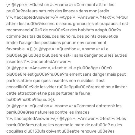
{« @type »: »Question », »name »: »Comment attirer les
pru00e9dateurs naturels des limaces dans mon jardin
? », »acceptedAnswer »:{« @type »: »Answer », »text »: »Pour
attirer les hu00e9rissons, oiseaux, grenouilles et crapauds, il est
recommandu00e9 de cru00e9er des habitats adaptu00e9s
comme des tas de bois, des nichoirs, des points d’eau et de
limiter l’usage des pesticides pour un environnement
favorable. »}},{« @type »: »Question », »name »: »Le
piu00e8ge u00e0 biu00e8re est-il sans danger pour les autres
insectes ? », »acceptedAnswer »:
{« @type »: »Answer », »text »: »Le piu00e8ge u00e0
biu00e8re est gu00e9nu00e9ralement sans danger mais peut
parfois attirer quelques insectes non nuisibles. Il est
conseillu00e9 de les vider ru00e9guliu00e8rement pour limiter
cette attraction et ne pas perturber la faune
bu00e9nu00e9fique. »}},
{« @type »: »Question », »name »: »Comment entretenir les
barriu00e8res naturelles contre les limaces
? », »acceptedAnswer »:{« @type »: »Answer », »text »: »Les
barriu00e8res naturelles comme le marc de cafu00e9 ou les
coquilles d’u0153ufs doivent u00eatre renouvelu00e9es