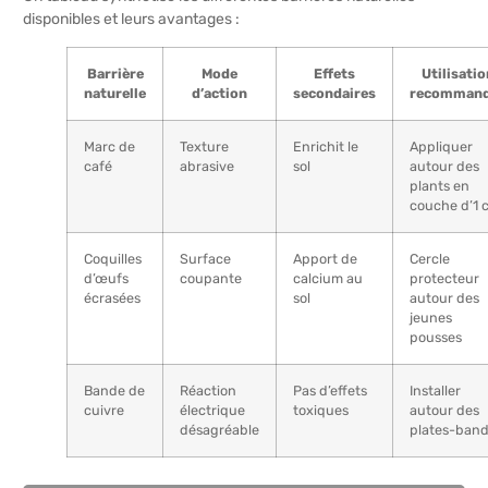
disponibles et leurs avantages :
Barrière
Mode
Effets
Utilisatio
naturelle
d’action
secondaires
recomman
Marc de
Texture
Enrichit le
Appliquer
café
abrasive
sol
autour des
plants en
couche d’1 
Coquilles
Surface
Apport de
Cercle
d’œufs
coupante
calcium au
protecteur
écrasées
sol
autour des
jeunes
pousses
Bande de
Réaction
Pas d’effets
Installer
cuivre
électrique
toxiques
autour des
désagréable
plates-ban