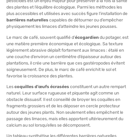
pesticides est un enjeu majeur pour préserver à la fois la santé
des plantes et l’équilibre écologique. Parmi les méthodes les
plus accessibles et utilisées avec succès figure l’installation de
barrières naturelles
capables de détourner ou d’empêcher
physiquement les limaces d’atteindre les jeunes pousses.
Le marc de café, souvent qualifié d’
écogardien
du potager, est
une matière première économique et écologique. Sa texture
légèrement abrasive déplaît fortement aux limaces : étalé en
une couche d’environ un centimètre d’épaisseur autour des
plantations, il crée une barrière que ces gastéropodes évitent
soigneusement. De plus, le marc de café enrichit le sol et
favorise la croissance des plantes.
Les
coquilles d’œufs écrasées
constituent un autre rempart
naturel. Leur surface rugueuse et piquante agit comme un
obstacle dissuasif. Il est conseillé de broyer les coquilles en
fragments grossiers et de les déposer en cercle protecteur
autour des jeunes plants. Non seulement elles empêchent le
passage des limaces, mais elles apportent ultérieurement du
calcium au sol lorsqu’elles se décomposent.
Un tableau synthétise les différentes barrières naturelles