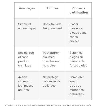
Avantages
Limites
Conseils
d’utilisation
Simple et
Doit être vidé
Placer
économique
fréquemment
plusieurs
pièges dans
zones
ciblées
Écologique
Peut attirer
Éviter les
et sans
d’autres
pièges en
produit
insectes non
période de
chimique
nuisibles
fortes pluies
Action
Ne protège
Compléter
ciblée sur
pas les œufs
avec
les limaces
ou larves
d’autres
adultes
méthodes
naturelles