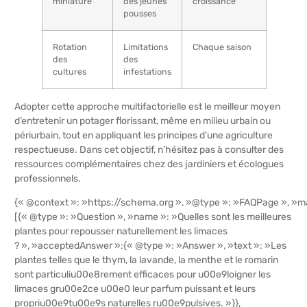
miniature
des jeunes
croissance
pousses
Rotation
Limitations
Chaque saison
des
des
cultures
infestations
Adopter cette approche multifactorielle est le meilleur moyen
d’entretenir un potager florissant, même en milieu urbain ou
périurbain, tout en appliquant les principes d’une agriculture
respectueuse. Dans cet objectif, n’hésitez pas à consulter des
ressources complémentaires chez des jardiniers et écologues
professionnels.
{« @context »: »https://schema.org », »@type »: »FAQPage », »ma
[{« @type »: »Question », »name »: »Quelles sont les meilleures
plantes pour repousser naturellement les limaces
? », »acceptedAnswer »:{« @type »: »Answer », »text »: »Les
plantes telles que le thym, la lavande, la menthe et le romarin
sont particuliu00e8rement efficaces pour u00e9loigner les
limaces gru00e2ce u00e0 leur parfum puissant et leurs
propriu00e9tu00e9s naturelles ru00e9pulsives. »}},