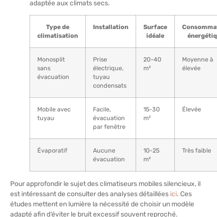
adaptée aux climats secs.
Type de
Installation
Surface
Consomma
climatisation
idéale
énergéti
Monosplit
Prise
20-40
Moyenne à
sans
électrique,
m²
élevée
évacuation
tuyau
condensats
Mobile avec
Facile,
15-30
Élevée
tuyau
évacuation
m²
par fenêtre
Évaporatif
Aucune
10-25
Très faible
évacuation
m²
Pour approfondir le sujet des climatiseurs mobiles silencieux, il
est intéressant de consulter des analyses détaillées
ici
. Ces
études mettent en lumière la nécessité de choisir un modèle
adapté afin d’éviter le bruit excessif souvent reproché.