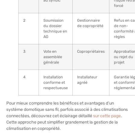
au syndic
risque retra
forcé
2
Soumission
Gestionnaire
Refus en ca
du dossier
de copropriété
de non-
technique en
conformité
AG
règles
3
Vote en
Copropriétaires
Approbatio
assemblée
ou rejet du
générale
projet
4
Installation
Installateur
Garantie lé
conforme et
agréé
et conformi
respectueuse
réglementa
Pour mieux comprendre les bénéfices et avantages d’un
système domotique sans fil, parfois associé à des climatisations
connectées, découvrez cet éclairage détaillé
sur cette page
.
Cette approche peut simplifier grandement la gestion de la
climatisation en copropriété.