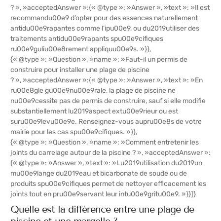
? », »acceptedAnswer »:{« @type »: »Answer », »text »: »Il est
recommandu00e9 d’opter pour des essences naturellement
antidu00e9rapantes comme l’ipu00e9, ou du2019utiliser des
traitements antidu00e9rapants spu00e9cifiques
ru00e9guliu00e8rement appliquu00e9s. »}},
{« @type »: »Question », »name »: »Faut-il un permis de
construire pour installer une plage de piscine
? », »acceptedAnswer »:{« @type »: »Answer », »text »: »En
ru00e8gle gu00e9nu00e9rale, la plage de piscine ne
nu00e9cessite pas de permis de construire, sauf si elle modifie
substantiellement lu2019aspect extu00e9rieur ou est
suru00e9levu00e9e. Renseignez-vous aupru00e8s de votre
mairie pour les cas spu00e9cifiques. »}},
{« @type »: »Question », »name »: »Comment entretenir les
joints du carrelage autour de la piscine ? », »acceptedAnswer »:
{« @type »: »Answer », »text »: »Lu2019utilisation du2019un
mu00e9lange du2019eau et bicarbonate de soude ou de
produits spu00e9cifiques permet de nettoyer efficacement les
joints tout en pru00e9servant leur intu00e9gritu00e9. »}}]}
Quelle est la différence entre une plage de
piscine et une margelle ?