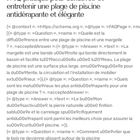
entretenir une plage de piscine
antidérapante et élégante
{« @context »: »https://schema.org », »@type »: »FAQPage », »ma
[{« @type »: »Question », »name »: »Quelle est la
diffu00e9rence entre une plage de piscine et une margelle
? », »acceptedAnswer »:{« @type »: »Answer », »text »: »La
margelle est une bande u00e9troite qui borde directement le
bassin et facilite lu2019accu00e8s u00e0 lu2019eau. La plage
de piscine est une surface plus large, amu00e9nagu00e9e pour
la du00e9tente, la circulation et l’installation de mobilier
extu00e9rieur. »}},{« @type »: »Question », »name »: »Quels
sont les matu00e9riaux les plus antidu00e9rapants pour une
plage de piscine ? », »acceptedAnswer »:
{« @type »: »Answer », »text »: »Le bu00e9ton
du00e9sactivu00e9, la pierre naturelle u00e0 finition
sablu00e9e et le carrelage spu00e9cifiquement
antidu00e9rapant sont parmi les meilleurs choix pour assurer la
su00e9curitu00e9 piscine. »}},
{« @type »: »Question », »name »: »Comment u00e9viter que
le bois ne devienne glissant autour de la piscine