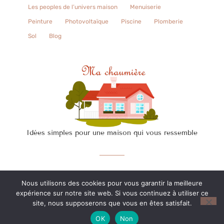
Les peoples de l’univers maison
Menuiserie
Peinture
Photovoltaïque
Piscine
Plomberie
Sol
Blog
Idées simples pour une maison qui vous ressemble
Contact
Nous utilisons des cookies pour vous garantir la meilleure
expérience sur notre site web. Si vous continuez à utiliser ce
Copyright © 2026 Tous droits réservés.
site, nous supposerons que vous en êtes satisfait.
OK
Non
Mentions légales
–
Proposer un article