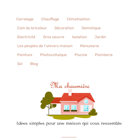
Carrelage
Chauffage
Climatisation
Coin du bricoleur
Décoration
Domotique
Electricité
Gros oeuvre
Isolation
Jardin
Les peoples de l’univers maison
Menuiserie
Peinture
Photovoltaïque
Piscine
Plomberie
Sol
Blog
Idées simples pour une maison qui vous ressemble