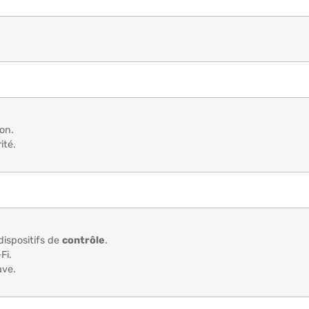
on.
ité.
 dispositifs de
contrôle
.
Fi.
ve.