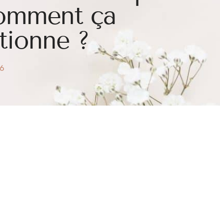
comment ça
tionne ?
26