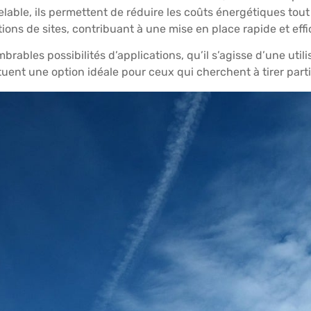
elable, ils permettent de réduire les coûts énergétiques tout
tions de sites, contribuant à une mise en place rapide et effi
rables possibilités d’applications, qu’il s’agisse d’une util
tuent une option idéale pour ceux qui cherchent à tirer parti 