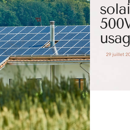
sola
500W
usag
29 juillet 