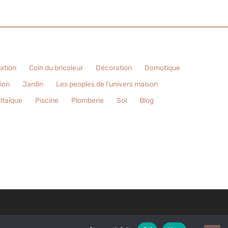
sation
Coin du bricoleur
Décoration
Domotique
tion
Jardin
Les peoples de l’univers maison
ltaïque
Piscine
Plomberie
Sol
Blog