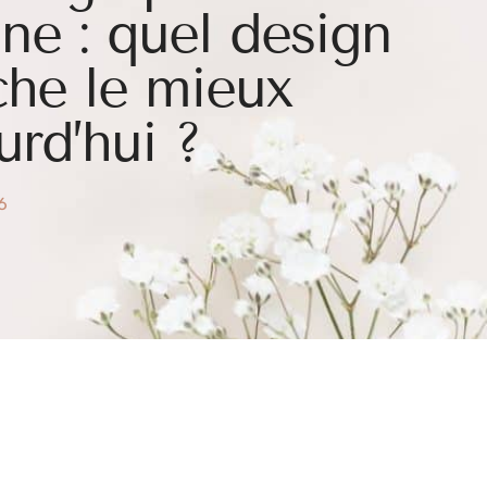
ine : quel design
he le mieux
urd’hui ?
6