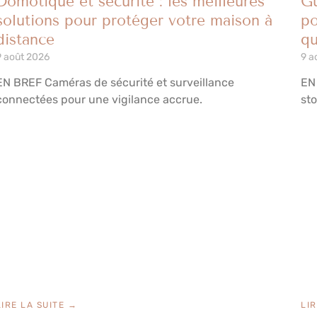
Domotique et sécurité : les meilleures
Gu
solutions pour protéger votre maison à
po
distance
qu
9 août 2026
9 a
EN BREF Caméras de sécurité et surveillance
EN
connectées pour une vigilance accrue.
sto
LIRE LA SUITE →
LI