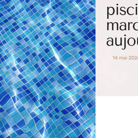
pisc
marc
aujo
14 mai 202